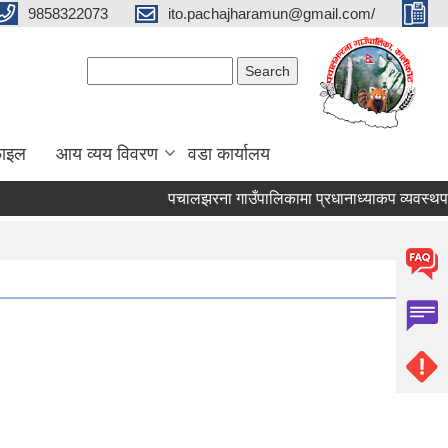
9858322073
ito.pachajharamun@gmail.com/
Search form
Search
फाइल
आय व्यय विवरण
वडा कार्यालय
पचालझरना गाउँपालिकामा प्रधानाध्याकप व्यवस्थपान