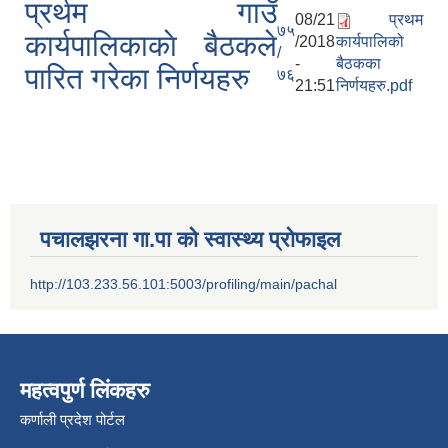
प्रर्थम गाउँ
08/21
प्रथम
श्री जनता मा वि खार्दुको प्रा वि तृतीय श्रेणी शिक्षक सरुवा भइ आउने सम्बन्धमा
७५
कार्यपालिकाकाे बैठकले
/2018
कार्यपालिको
/
-
बैठकका
पारित गरेका निर्णयहरु
७६
21:51
निर्णयहरु.pdf
पचालझरना गा.पा को स्वास्थ्य प्रोफाइल
http://103.233.56.101:5003/profiling/main/pachal
महत्वपुर्ण लिंकहरु
कर्णाली प्रदेश पोर्टल