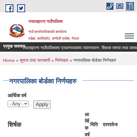
Skip to main content
पचालझरना गाउँपालिका
गाउँ कार्यापालिकाको कार्यालय
पडेक्षा, कालिकोट, कर्णाली प्रदेश, नेपाल
प्रमुख समाचार
पचालझरना गाउँपालिकामा प्रधानाध्याकप व्यवस्थपान, शिक्षक सरुवा तथा कामका
You are here
Home
»
सूचना तथा जानकारी
»
निर्णयहरु
» नगरपालिका बोर्डका निर्णयहरु
नगरपालिका बोर्डका निर्णयहरु
आर्थिक वर्ष
आ
र्थि
शिर्षक
मिति
दस्तावेज
क
वर्ष