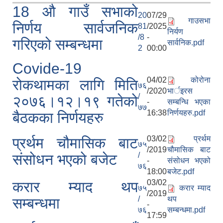
18 औ गाउँ सभाको
20
07/29
गाउसभा
निर्णय सार्वजनिक
81
/2025
निर्यण
/8
-
गरिएको सम्बन्धमा
सार्वनिक.pdf
2
00:00
Covide-19
04/02
कोरोना
रोकथामका लागि मिति
७६
/2020
भार्इरस
/
२०७६।१२।१९ गतेको
-
सम्बन्धि भएका
७७
16:38
निर्णयहरु.pdf
बैठकका निर्णयहरु
03/02
प्रर्थम
प्रर्थम चौमासिक बाट
७५
/2019
चौमासिक बाट
/
संसोधन भएको बजेट
-
संसोधन भएको
७६
18:00
बजेट.pdf
03/02
करार म्याद थप
७५
करार म्याद
/2019
/
थप
सम्बन्धमा
-
७६
सम्बन्धमा.pdf
17:59