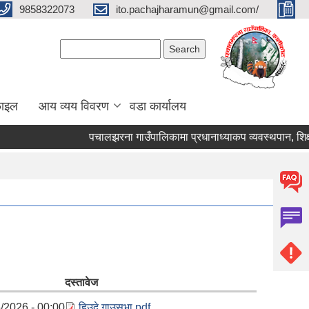
9858322073
ito.pachajharamun@gmail.com/
Search form
Search
फाइल
आय व्यय विवरण
वडा कार्यालय
पचालझरना गाउँपालिकामा प्रधानाध्याकप व्यवस्थपान, शिक्ष
दस्तावेज
/2026 - 00:00
हिउदे गाउसभा.pdf