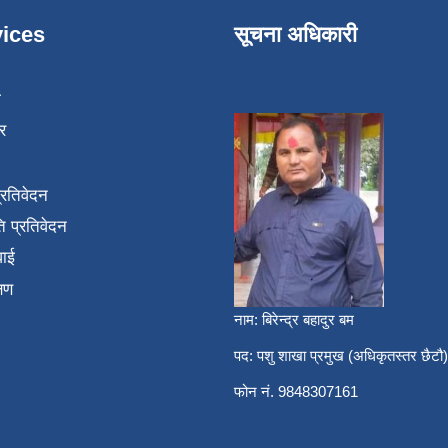
ices
सूचना अधिकारी
ा
र
प्रतिवेदन
 प्रतिवेदन
वाई
्षण
नाम: बिरेन्द्र बहादुर बम
पद: पशु शाखा प्रमुख (अधिकृतस्तर छैटौ)
फोन नं. 9848307161