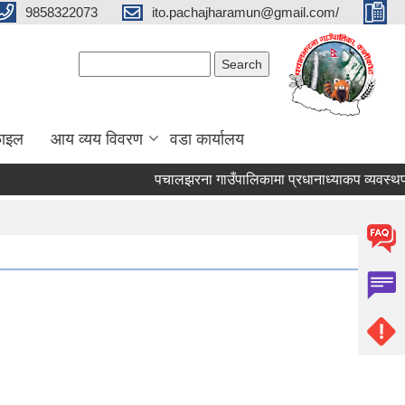
9858322073
ito.pachajharamun@gmail.com/
Search form
Search
फाइल
आय व्यय विवरण
वडा कार्यालय
पचालझरना गाउँपालिकामा प्रधानाध्याकप व्यवस्थपान