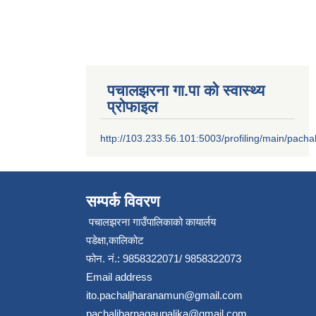
पचालझरना गा.पा को स्वास्थ्य
प्रोफाइल
http://103.233.56.101:5003/profiling/main/pacha
सम्पर्क विवरण
पचालझरना गाउँपालिकाको कायार्लय
पडेक्षा,कालिकोट
फोन. नं.: 9858322071/ 9858322073
Email address
ito.pachaljharanamun@gmail.com
pachaljharnagaupalika@gmail.com